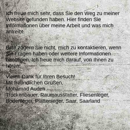
Ich freue mich sehr, dass Sie den Weg zu meiner
Website gefunden haben. Hier finden Sie
Informationen über meine Arbeit und was mich
antreibt.
Bitte zögern Sie nicht, mich zu kontaktieren, wenn
Sie Fragen haben oder weitere Informationen
benötigen. Ich freue mich darauf, von Ihnen zu
hören!
Vielen Dank für Ihren Besuch!
Mit freundlichen Grüßen,
Mohamad Audeh
Trockenbauer, Raumausstatter, Fliesenleger,
Bodenleger, Plattenleger, Saar, Saarland