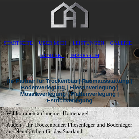
STARTSEITE
ÜBER MICH
LEISTUNGEN
GALERIE
KONTAKT
IMPRESSUM
Ihr Partner für Trockenbau | Raumausstattung |
Bodenverlegung | Fliesenverlegung |
Mosaikverlegung | Plattenverlegung |
Estrichverlegung
Willkommen auf meiner Homepage!
Audeh - Ihr Trockenbauer, Fliesenleger und Bodenleger
aus Neunkirchen für das Saarland.